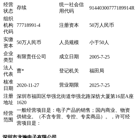
经营
统一社会信
存续
91440300777189914R
状态
用代码
组织
机构
77718991-4
注册资本
50万人民币
代码
实缴
50万人民币
人员规模
小于50人
资本
企业
有限责任公司
成立日期
2005-7-25
类型
法人
曹*
登记机关
福田局
代表
核准
营业期限
2020-11-27
2025-7-25
日期
注册
深圳市福田区华强北街道华强北路深纺大厦第16层A座
地址
1620
一般经营项目是：电子产品的销售；国内商业、物资
经营
供销业。（不含专营、专控、专卖商品）。，许可经
范围
营项目是：
深圳市龙瀚电子有限公司