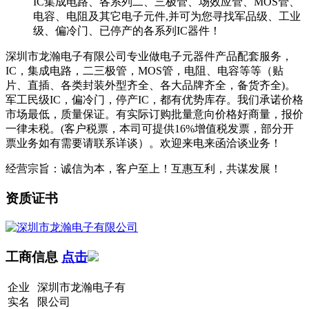
IC集成电路、各系列二、三极管、场效应管、MOS管、
电容、电阻及其它电子元件,并可为您寻找军品级、工业
级、偏冷门、已停产的各系列IC器件！
深圳市龙瀚电子有限公司专业做电子元器件产品配套服务，
IC，集成电路，二三极管，MOS管，电阻、电容等等（贴
片、直插、各类封装外型齐全、各大品牌齐全，备货齐全)。
军工民级IC，偏冷门，停产IC，都有优势库存。我们承诺价格
市场最低，质量保证。有实际订购批量意向价格好商量，报价
一律未税。(客户税票，本司可提供16%增值税发票，部分开
票业务如有需要请联系详谈）。欢迎来电来函洽谈业务！
经营宗旨：诚信为本，客户至上！互惠互利，共谋发展！
资质证书
工商信息
点击
企业
深圳市龙瀚电子有
实名
限公司